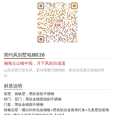
简约风别墅电梯E26
瀚海云山镜中阅，月下风前自逍遥
山高水阔万里长风，星河璀璨万物明朗，将自在浩渺之情倾诉而
出。
材质说明
前壁、操纵壁：黑钛发纹不锈钢
轿门、层门：黑钛金镜面蚀刻不锈钢
门套：黑钛金镜面不锈钢
轿厢后壁：哑白织布化妆钢板+黑色铝合金装饰灯条+九鱼壁挂装饰