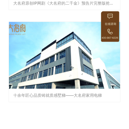
大名府原创IP网剧《大名府的二千金》预告片完整版抢先看！
十余年匠心品质铸就质感墅梯——大名府家用电梯